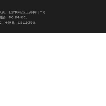
地址：北京市海淀区玉泉路甲十二号
服务：400-901-9001
24小时热线：13311105598